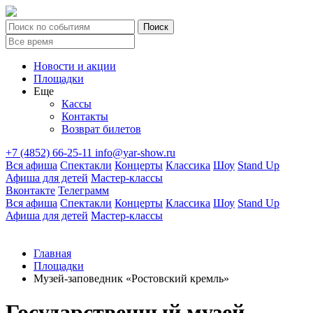
Новости и акции
Площадки
Еще
Кассы
Контакты
Возврат билетов
+7 (4852) 66-25-11
info@yar-show.ru
Вся афиша
Спектакли
Концерты
Классика
Шоу
Stand Up
Афиша для детей
Мастер-классы
Вконтакте
Телеграмм
Вся афиша
Спектакли
Концерты
Классика
Шоу
Stand Up
Афиша для детей
Мастер-классы
Главная
Площадки
Музей-заповедник «Ростовский кремль»
Государственный музей-