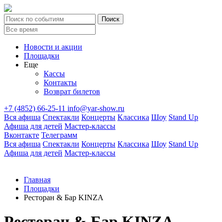
Новости и акции
Площадки
Еще
Кассы
Контакты
Возврат билетов
+7 (4852) 66-25-11
info@yar-show.ru
Вся афиша
Спектакли
Концерты
Классика
Шоу
Stand Up
Афиша для детей
Мастер-классы
Вконтакте
Телеграмм
Вся афиша
Спектакли
Концерты
Классика
Шоу
Stand Up
Афиша для детей
Мастер-классы
Главная
Площадки
Ресторан & Бар KINZA
Ресторан & Бар KINZA