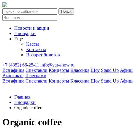
Новости и акции
Площадки
Еще
Кассы
Контакты
Возврат билетов
+7 (4852) 66-25-11
info@yar-show.ru
Вся афиша
Спектакли
Концерты
Классика
Шоу
Stand Up
Афиша
Вконтакте
Телеграмм
Вся афиша
Спектакли
Концерты
Классика
Шоу
Stand Up
Афиша
Главная
Площадки
Organic coffee
Organic coffee