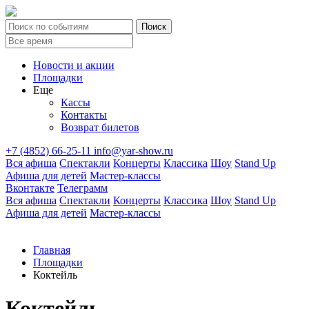
Новости и акции
Площадки
Еще
Кассы
Контакты
Возврат билетов
+7 (4852) 66-25-11
info@yar-show.ru
Вся афиша
Спектакли
Концерты
Классика
Шоу
Stand Up
Афиша для детей
Мастер-классы
Вконтакте
Телеграмм
Вся афиша
Спектакли
Концерты
Классика
Шоу
Stand Up
Афиша для детей
Мастер-классы
Главная
Площадки
Коктейль
Коктейль