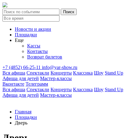
Новости и акции
Площадки
Еще
Кассы
Контакты
Возврат билетов
+7 (4852) 66-25-11
info@yar-show.ru
Вся афиша
Спектакли
Концерты
Классика
Шоу
Stand Up
Афиша для детей
Мастер-классы
Вконтакте
Телеграмм
Вся афиша
Спектакли
Концерты
Классика
Шоу
Stand Up
Афиша для детей
Мастер-классы
Главная
Площадки
Дверь
Дверь