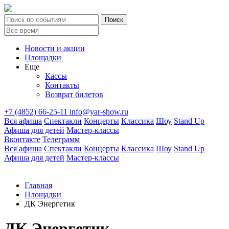
Новости и акции
Площадки
Еще
Кассы
Контакты
Возврат билетов
+7 (4852) 66-25-11
info@yar-show.ru
Вся афиша
Спектакли
Концерты
Классика
Шоу
Stand Up
Афиша для детей
Мастер-классы
Вконтакте
Телеграмм
Вся афиша
Спектакли
Концерты
Классика
Шоу
Stand Up
Афиша для детей
Мастер-классы
Главная
Площадки
ДК Энергетик
ДК Энергетик