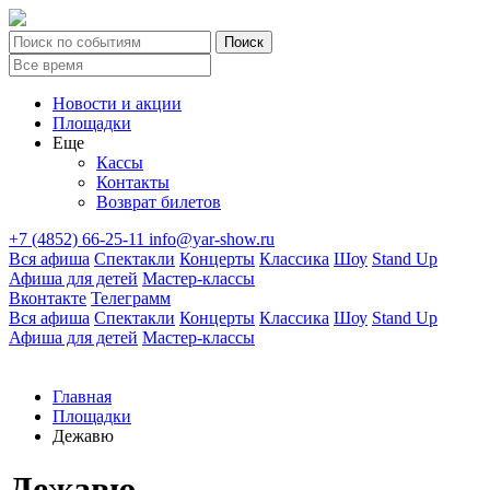
Новости и акции
Площадки
Еще
Кассы
Контакты
Возврат билетов
+7 (4852) 66-25-11
info@yar-show.ru
Вся афиша
Спектакли
Концерты
Классика
Шоу
Stand Up
Афиша для детей
Мастер-классы
Вконтакте
Телеграмм
Вся афиша
Спектакли
Концерты
Классика
Шоу
Stand Up
Афиша для детей
Мастер-классы
Главная
Площадки
Дежавю
Дежавю