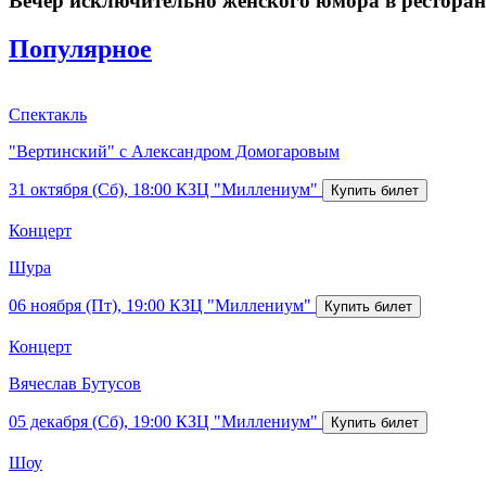
Вечер исключительно женского юмора в ресторан
Популярное
Спектакль
"Вертинский" с Александром Домогаровым
31 октября (Сб), 18:00
КЗЦ "Миллениум"
Концерт
Шура
06 ноября (Пт), 19:00
КЗЦ "Миллениум"
Концерт
Вячеслав Бутусов
05 декабря (Сб), 19:00
КЗЦ "Миллениум"
Шоу