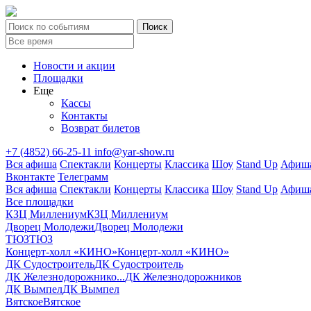
Новости и акции
Площадки
Еще
Кассы
Контакты
Возврат билетов
+7 (4852) 66-25-11
info@yar-show.ru
Вся афиша
Спектакли
Концерты
Классика
Шоу
Stand Up
Афиша
Вконтакте
Телеграмм
Вся афиша
Спектакли
Концерты
Классика
Шоу
Stand Up
Афиша
Все площадки
КЗЦ Миллениум
КЗЦ Миллениум
Дворец Молодежи
Дворец Молодежи
ТЮЗ
ТЮЗ
Концерт-холл «КИНО»
Концерт-холл «КИНО»
ДК Судостроитель
ДК Судостроитель
ДК Железнодорожнико...
ДК Железнодорожников
ДК Вымпел
ДК Вымпел
Вятское
Вятское