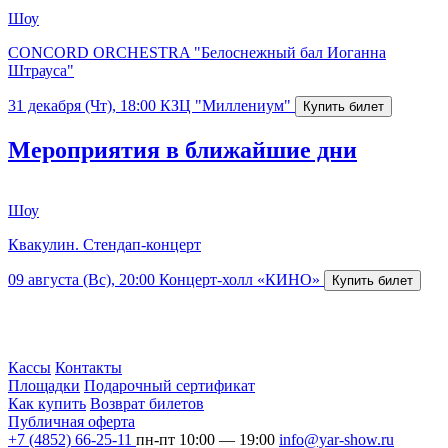
Шоу
CONCORD ORCHESTRA "Белоснежный бал Иоганна
Штрауса"
31 декабря (Чт), 18:00
КЗЦ "Миллениум"
Мероприятия в ближайшие дни
Шоу
Квакулин. Стендап-концерт
09 августа (Вс), 20:00
Концерт-холл «КИНО»
Кассы
Контакты
Площадки
Подарочный сертификат
Как купить
Возврат билетов
Публичная оферта
+7 (4852) 66-25-11
пн-пт 10:00 — 19:00
info@yar-show.ru