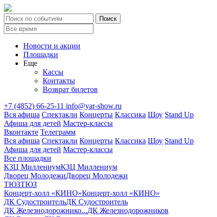
Новости и акции
Площадки
Еще
Кассы
Контакты
Возврат билетов
+7 (4852) 66-25-11
info@yar-show.ru
Вся афиша
Спектакли
Концерты
Классика
Шоу
Stand Up
Афиша для детей
Мастер-классы
Вконтакте
Телеграмм
Вся афиша
Спектакли
Концерты
Классика
Шоу
Stand Up
Афиша для детей
Мастер-классы
Все площадки
КЗЦ Миллениум
КЗЦ Миллениум
Дворец Молодежи
Дворец Молодежи
ТЮЗ
ТЮЗ
Концерт-холл «КИНО»
Концерт-холл «КИНО»
ДК Судостроитель
ДК Судостроитель
ДК Железнодорожнико...
ДК Железнодорожников