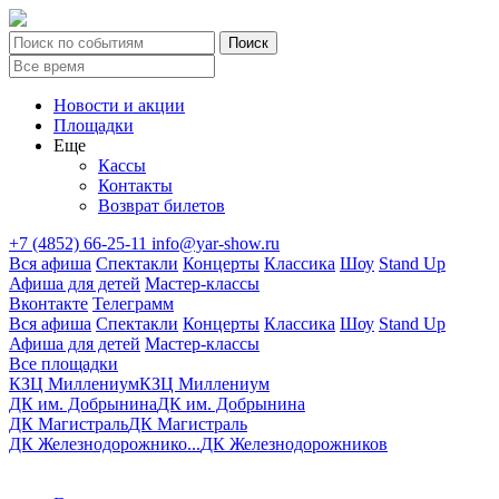
Новости и акции
Площадки
Еще
Кассы
Контакты
Возврат билетов
+7 (4852) 66-25-11
info@yar-show.ru
Вся афиша
Спектакли
Концерты
Классика
Шоу
Stand Up
Афиша для детей
Мастер-классы
Вконтакте
Телеграмм
Вся афиша
Спектакли
Концерты
Классика
Шоу
Stand Up
Афиша для детей
Мастер-классы
Все площадки
КЗЦ Миллениум
КЗЦ Миллениум
ДК им. Добрынина
ДК им. Добрынина
ДК Магистраль
ДК Магистраль
ДК Железнодорожнико...
ДК Железнодорожников