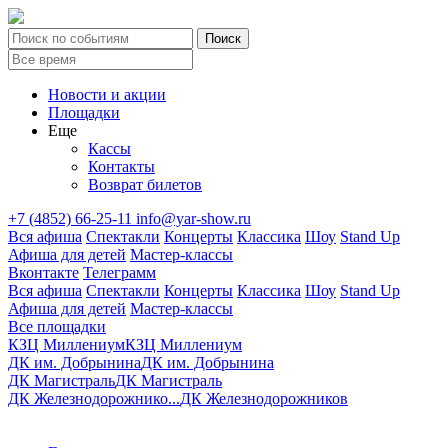
Новости и акции
Площадки
Еще
Кассы
Контакты
Возврат билетов
+7 (4852) 66-25-11
info@yar-show.ru
Вся афиша
Спектакли
Концерты
Классика
Шоу
Stand Up
Афиша для детей
Мастер-классы
Вконтакте
Телеграмм
Вся афиша
Спектакли
Концерты
Классика
Шоу
Stand Up
Афиша для детей
Мастер-классы
Все площадки
КЗЦ Миллениум
КЗЦ Миллениум
ДК им. Добрынина
ДК им. Добрынина
ДК Магистраль
ДК Магистраль
ДК Железнодорожнико...
ДК Железнодорожников