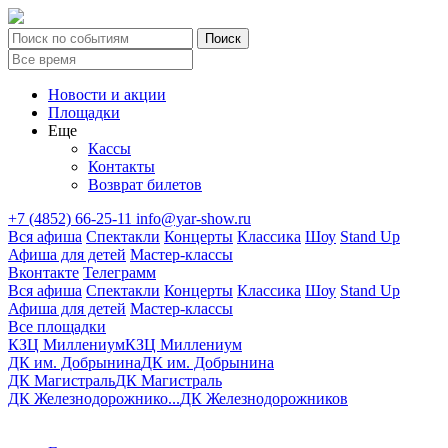
Новости и акции
Площадки
Еще
Кассы
Контакты
Возврат билетов
+7 (4852) 66-25-11
info@yar-show.ru
Вся афиша
Спектакли
Концерты
Классика
Шоу
Stand Up
Афиша для детей
Мастер-классы
Вконтакте
Телеграмм
Вся афиша
Спектакли
Концерты
Классика
Шоу
Stand Up
Афиша для детей
Мастер-классы
Все площадки
КЗЦ Миллениум
КЗЦ Миллениум
ДК им. Добрынина
ДК им. Добрынина
ДК Магистраль
ДК Магистраль
ДК Железнодорожнико...
ДК Железнодорожников