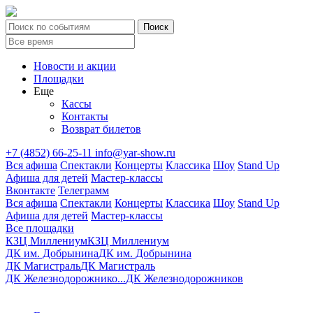
Новости и акции
Площадки
Еще
Кассы
Контакты
Возврат билетов
+7 (4852) 66-25-11
info@yar-show.ru
Вся афиша
Спектакли
Концерты
Классика
Шоу
Stand Up
Афиша для детей
Мастер-классы
Вконтакте
Телеграмм
Вся афиша
Спектакли
Концерты
Классика
Шоу
Stand Up
Афиша для детей
Мастер-классы
Все площадки
КЗЦ Миллениум
КЗЦ Миллениум
ДК им. Добрынина
ДК им. Добрынина
ДК Магистраль
ДК Магистраль
ДК Железнодорожнико...
ДК Железнодорожников