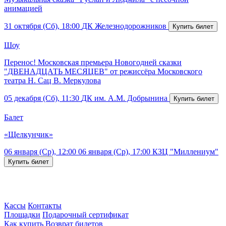
анимацией
31 октября (Сб), 18:00
ДК Железнодорожников
Шоу
Перенос! Московская премьера Новогодней сказки
"ДВЕНАДЦАТЬ МЕСЯЦЕВ" от режиссёра Московского
театра Н. Сац В. Меркулова
05 декабря (Сб), 11:30
ДК им. А.М. Добрынина
Балет
«Щелкунчик»
06 января (Ср), 12:00
06 января (Ср), 17:00
КЗЦ "Миллениум"
Кассы
Контакты
Площадки
Подарочный сертификат
Как купить
Возврат билетов