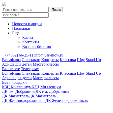
Новости и акции
Площадки
Еще
Кассы
Контакты
Возврат билетов
+7 (4852) 66-25-11
info@yar-show.ru
Вся афиша
Спектакли
Концерты
Классика
Шоу
Stand Up
Афиша для детей
Мастер-классы
Вконтакте
Телеграмм
Вся афиша
Спектакли
Концерты
Классика
Шоу
Stand Up
Афиша для детей
Мастер-классы
Все площадки
КЗЦ Миллениум
КЗЦ Миллениум
ДК им. Добрынина
ДК им. Добрынина
ДК Магистраль
ДК Магистраль
ДК Железнодорожнико...
ДК Железнодорожников