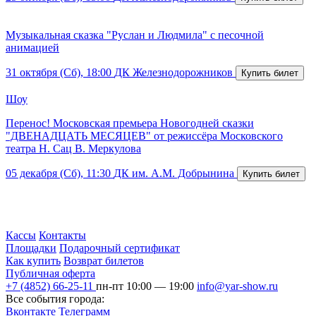
Музыкальная сказка "Руслан и Людмила" с песочной
анимацией
31 октября (Сб), 18:00
ДК Железнодорожников
Шоу
Перенос! Московская премьера Новогодней сказки
"ДВЕНАДЦАТЬ МЕСЯЦЕВ" от режиссёра Московского
театра Н. Сац В. Меркулова
05 декабря (Сб), 11:30
ДК им. А.М. Добрынина
Кассы
Контакты
Площадки
Подарочный сертификат
Как купить
Возврат билетов
Публичная оферта
+7 (4852) 66-25-11
пн-пт 10:00 — 19:00
info@yar-show.ru
Все события города:
Вконтакте
Телеграмм