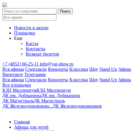
Новости и акции
Площадки
Еще
Кассы
Контакты
Возврат билетов
+7 (4852) 66-25-11
info@yar-show.ru
Вся афиша
Спектакли
Концерты
Классика
Шоу
Stand Up
Афиша
Вконтакте
Телеграмм
Вся афиша
Спектакли
Концерты
Классика
Шоу
Stand Up
Афиша
Все площадки
КЗЦ Миллениум
КЗЦ Миллениум
ДК им. Добрынина
ДК им. Добрынина
ДК Магистраль
ДК Магистраль
ДК Железнодорожнико...
ДК Железнодорожников
Главная
Афиша для детей