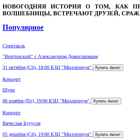
НОВОГОДНЯЯ ИСТОРИЯ О ТОМ, КАК П
ВОЛШЕБНИЦЫ, ВСТРЕЧАЮТ ДРУЗЕЙ, СРАЖ
Популярное
Спектакль
"Вертинский" с Александром Домогаровым
31 октября (Сб), 18:00
КЗЦ "Миллениум"
Концерт
Шура
06 ноября (Пт), 19:00
КЗЦ "Миллениум"
Концерт
Вячеслав Бутусов
05 декабря (Сб), 19:00
КЗЦ "Миллениум"