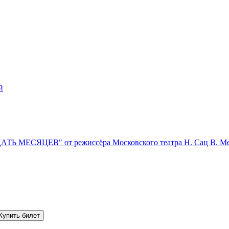
й
АТЬ МЕСЯЦЕВ" от режиссёра Московского театра Н. Сац В. М