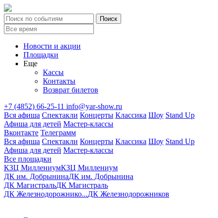
Новости и акции
Площадки
Еще
Кассы
Контакты
Возврат билетов
+7 (4852) 66-25-11
info@yar-show.ru
Вся афиша
Спектакли
Концерты
Классика
Шоу
Stand Up
Афиша для детей
Мастер-классы
Вконтакте
Телеграмм
Вся афиша
Спектакли
Концерты
Классика
Шоу
Stand Up
Афиша для детей
Мастер-классы
Все площадки
КЗЦ Миллениум
КЗЦ Миллениум
ДК им. Добрынина
ДК им. Добрынина
ДК Магистраль
ДК Магистраль
ДК Железнодорожнико...
ДК Железнодорожников