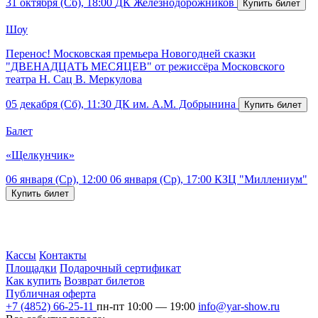
31 октября (Сб), 18:00
ДК Железнодорожников
Шоу
Перенос! Московская премьера Новогодней сказки
"ДВЕНАДЦАТЬ МЕСЯЦЕВ" от режиссёра Московского
театра Н. Сац В. Меркулова
05 декабря (Сб), 11:30
ДК им. А.М. Добрынина
Балет
«Щелкунчик»
06 января (Ср), 12:00
06 января (Ср), 17:00
КЗЦ "Миллениум"
Кассы
Контакты
Площадки
Подарочный сертификат
Как купить
Возврат билетов
Публичная оферта
+7 (4852) 66-25-11
пн-пт 10:00 — 19:00
info@yar-show.ru