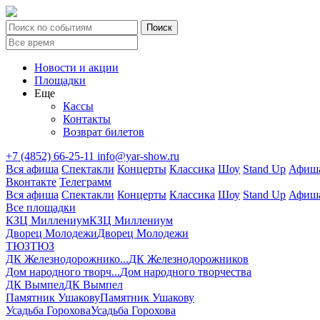
Новости и акции
Площадки
Еще
Кассы
Контакты
Возврат билетов
+7 (4852) 66-25-11
info@yar-show.ru
Вся афиша
Спектакли
Концерты
Классика
Шоу
Stand Up
Афиша
Вконтакте
Телеграмм
Вся афиша
Спектакли
Концерты
Классика
Шоу
Stand Up
Афиша
Все площадки
КЗЦ Миллениум
КЗЦ Миллениум
Дворец Молодежи
Дворец Молодежи
ТЮЗ
ТЮЗ
ДК Железнодорожнико...
ДК Железнодорожников
Дом народного творч...
Дом народного творчества
ДК Вымпел
ДК Вымпел
Памятник Ушакову
Памятник Ушакову
Усадьба Горохова
Усадьба Горохова