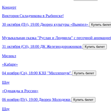
Концерт
Виктория Складчикова в Рыбинске!
30 октября (Пт), 19:00
Дворец культуры «Вымпел»
Музыкальная сказка "Руслан и Людмила" с песочной анимацие
31 октября (Сб), 18:00
ДК Железнодорожников
Мюзикл
«Кабаре»
04 ноября (Ср), 18:00
КЗЦ "Миллениум"
Шоу
«Однажды в России»
06 ноября (Пт), 19:00
Дворец Молодежи
Шоу