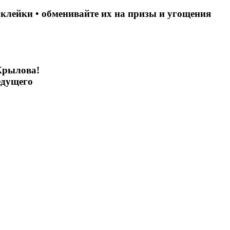
аклейки • обменивайте их на призы и угощения
Крылова!
едущего