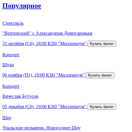
Популярное
Спектакль
"Вертинский" с Александром Домогаровым
31 октября (Сб), 18:00
КЗЦ "Миллениум"
Концерт
Шура
06 ноября (Пт), 19:00
КЗЦ "Миллениум"
Концерт
Вячеслав Бутусов
05 декабря (Сб), 19:00
КЗЦ "Миллениум"
Шоу
Уральские пельмени. Новогоднее Шоу