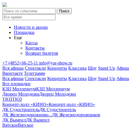
Новости и акции
Площадки
Еще
Кассы
Контакты
Возврат билетов
+7 (4852) 66-25-11
info@yar-show.ru
Вся афиша
Спектакли
Концерты
Классика
Шоу
Stand Up
Афиша
Вконтакте
Телеграмм
Вся афиша
Спектакли
Концерты
Классика
Шоу
Stand Up
Афиша
Все площадки
КЗЦ Миллениум
КЗЦ Миллениум
Дворец Молодежи
Дворец Молодежи
ТЮЗ
ТЮЗ
Концерт-холл «КИНО»
Концерт-холл «КИНО»
ДК Судостроитель
ДК Судостроитель
ДК Железнодорожнико...
ДК Железнодорожников
ДК Вымпел
ДК Вымпел
Вятское
Вятское