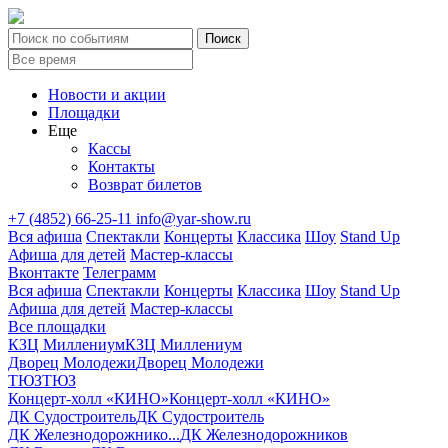
Новости и акции
Площадки
Еще
Кассы
Контакты
Возврат билетов
+7 (4852) 66-25-11
info@yar-show.ru
Вся афиша
Спектакли
Концерты
Классика
Шоу
Stand Up
Афиша для детей
Мастер-классы
Вконтакте
Телеграмм
Вся афиша
Спектакли
Концерты
Классика
Шоу
Stand Up
Афиша для детей
Мастер-классы
Все площадки
КЗЦ Миллениум
КЗЦ Миллениум
Дворец Молодежи
Дворец Молодежи
ТЮЗ
ТЮЗ
Концерт-холл «КИНО»
Концерт-холл «КИНО»
ДК Судостроитель
ДК Судостроитель
ДК Железнодорожнико...
ДК Железнодорожников