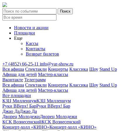
Новости и акции
Площадки
Еще
Кассы
Контакты
Возврат билетов
+7 (4852) 66-25-11
info@yar-show.ru
Вся афиша
Спектакли
Концерты
Классика
Шоу
Stand Up
Афиша для детей
Мастер-классы
Вконтакте
Телеграмм
Вся афиша
Спектакли
Концерты
Классика
Шоу
Stand Up
Афиша для детей
Мастер-классы
Все площадки
КЗЦ Миллениум
КЗЦ Миллениум
Руки ВВерх! Бар
Руки ВВерх! Бар
Джао Да
Джао Да
Дворец Молодежи
Дворец Молодежи
КСК Вознесенский
КСК Вознесенский
Концерт-холл «КИНО»
Концерт-холл «КИНО»