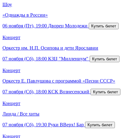
Шоу
«Однажды в России»
06 ноября (Пт), 19:00
Дворец Молодежи
Концерт
Оркестр им. Н.П. Осипова и дети Ярославии
07 ноября (Сб), 18:00
КЗЦ "Миллениум"
Концерт
Оркестр Е. Павлушова с программой «Песни СССР»
07 ноября (Сб), 18:00
КСК Вознесенский
Концерт
Линда / Все хиты
07 ноября (Сб), 19:30
Руки ВВерх! Бар
Концерт