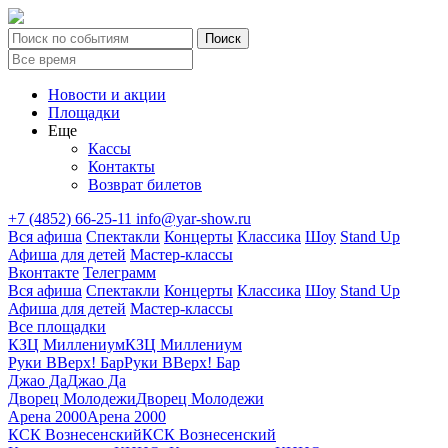
Новости и акции
Площадки
Еще
Кассы
Контакты
Возврат билетов
+7 (4852) 66-25-11
info@yar-show.ru
Вся афиша
Спектакли
Концерты
Классика
Шоу
Stand Up
Афиша для детей
Мастер-классы
Вконтакте
Телеграмм
Вся афиша
Спектакли
Концерты
Классика
Шоу
Stand Up
Афиша для детей
Мастер-классы
Все площадки
КЗЦ Миллениум
КЗЦ Миллениум
Руки ВВерх! Бар
Руки ВВерх! Бар
Джао Да
Джао Да
Дворец Молодежи
Дворец Молодежи
Арена 2000
Арена 2000
КСК Вознесенский
КСК Вознесенский