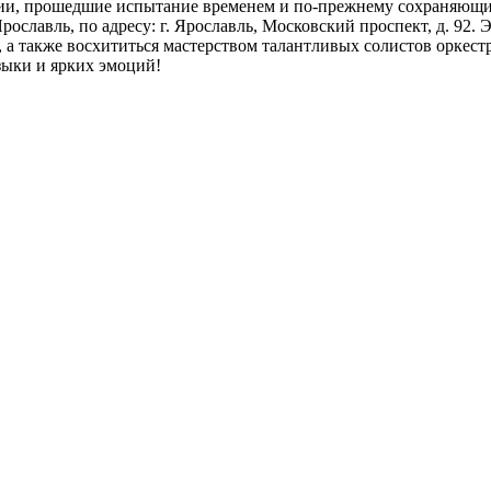
ии, прошедшие испытание временем и по-прежнему сохраняющие
Ярославль, по адресу: г. Ярославль, Московский проспект, д. 9
я, а также восхититься мастерством талантливых солистов орк
зыки и ярких эмоций!