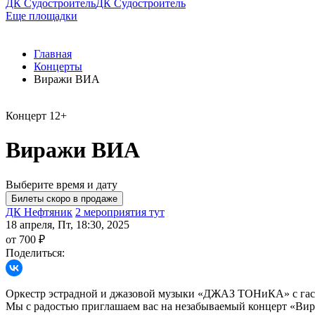
ДК Судостроитель
ДК Судостроитель
Еще площадки
Главная
Концерты
Виражи ВИА
Концерт
12+
Виражи ВИА
Выберите время и дату
ДК Нефтяник
2 мероприятия тут
18 апреля, Пт, 18:30, 2025
от 700 ₽
Поделиться:
Оркестр эстрадной и джазовой музыки «ДЖАЗ ТОНиКА» с гаст
Мы с радостью приглашаем вас на незабываемый концерт «Вира