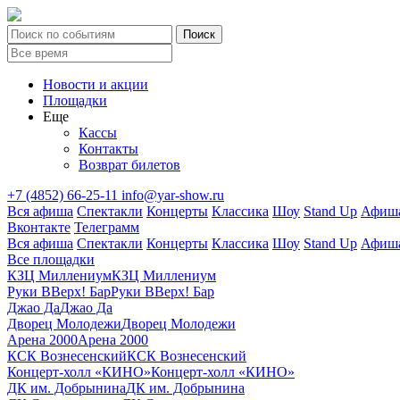
Новости и акции
Площадки
Еще
Кассы
Контакты
Возврат билетов
+7 (4852) 66-25-11
info@yar-show.ru
Вся афиша
Спектакли
Концерты
Классика
Шоу
Stand Up
Афиша
Вконтакте
Телеграмм
Вся афиша
Спектакли
Концерты
Классика
Шоу
Stand Up
Афиша
Все площадки
КЗЦ Миллениум
КЗЦ Миллениум
Руки ВВерх! Бар
Руки ВВерх! Бар
Джао Да
Джао Да
Дворец Молодежи
Дворец Молодежи
Арена 2000
Арена 2000
КСК Вознесенский
КСК Вознесенский
Концерт-холл «КИНО»
Концерт-холл «КИНО»
ДК им. Добрынина
ДК им. Добрынина