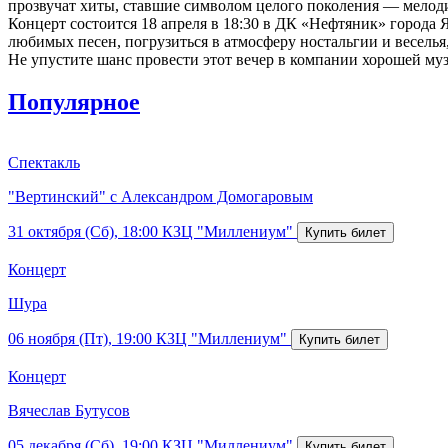
прозвучат хиты, ставшие символом целого поколения — мелод
Концерт состоится 18 апреля в 18:30 в ДК «Нефтяник» города 
любимых песен, погрузиться в атмосферу ностальгии и весель
Не упустите шанс провести этот вечер в компании хорошей му
Популярное
Спектакль
"Вертинский" с Александром Домогаровым
31 октября (Сб), 18:00
КЗЦ "Миллениум"
Концерт
Шура
06 ноября (Пт), 19:00
КЗЦ "Миллениум"
Концерт
Вячеслав Бутусов
05 декабря (Сб), 19:00
КЗЦ "Миллениум"