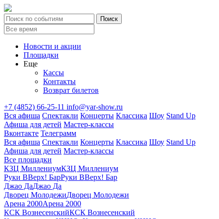
Новости и акции
Площадки
Еще
Кассы
Контакты
Возврат билетов
+7 (4852) 66-25-11
info@yar-show.ru
Вся афиша
Спектакли
Концерты
Классика
Шоу
Stand Up
Афиша для детей
Мастер-классы
Вконтакте
Телеграмм
Вся афиша
Спектакли
Концерты
Классика
Шоу
Stand Up
Афиша для детей
Мастер-классы
Все площадки
КЗЦ Миллениум
КЗЦ Миллениум
Руки ВВерх! Бар
Руки ВВерх! Бар
Джао Да
Джао Да
Дворец Молодежи
Дворец Молодежи
Арена 2000
Арена 2000
КСК Вознесенский
КСК Вознесенский