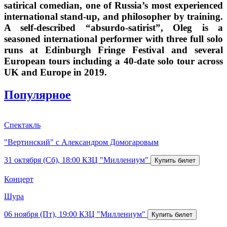
satirical comedian, one of Russia’s most experienced
international stand-up, and philosopher by training.
A self-described “absurdo-satirist”, Oleg is a
seasoned international performer with three full solo
runs at Edinburgh Fringe Festival and several
European tours including a 40-date solo tour across
UK and Europe in 2019.
Популярное
Спектакль
"Вертинский" с Александром Домогаровым
31 октября (Сб), 18:00
КЗЦ "Миллениум"
Концерт
Шура
06 ноября (Пт), 19:00
КЗЦ "Миллениум"