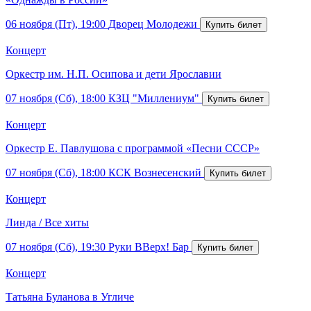
06 ноября (Пт), 19:00
Дворец Молодежи
Концерт
Оркестр им. Н.П. Осипова и дети Ярославии
07 ноября (Сб), 18:00
КЗЦ "Миллениум"
Концерт
Оркестр Е. Павлушова с программой «Песни СССР»
07 ноября (Сб), 18:00
КСК Вознесенский
Концерт
Линда / Все хиты
07 ноября (Сб), 19:30
Руки ВВерх! Бар
Концерт
Татьяна Буланова в Угличе