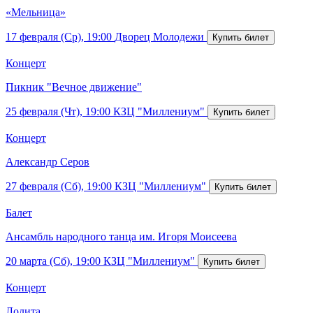
«Мельница»
17 февраля (Ср), 19:00
Дворец Молодежи
Концерт
Пикник "Вечное движение"
25 февраля (Чт), 19:00
КЗЦ "Миллениум"
Концерт
Александр Серов
27 февраля (Сб), 19:00
КЗЦ "Миллениум"
Балет
Ансамбль народного танца им. Игоря Моисеева
20 марта (Сб), 19:00
КЗЦ "Миллениум"
Концерт
Лолита