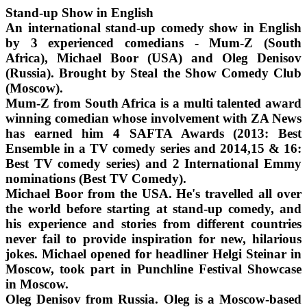
Stand-up Show in English
An international stand-up comedy show in English
by 3 experienced comedians - Mum-Z (South
Africa), Michael Boor (USA) and Oleg Denisov
(Russia). Brought by Steal the Show Comedy Club
(Moscow).
Mum-Z from South Africa is a multi talented award
winning comedian whose involvement with ZA News
has earned him 4 SAFTA Awards (2013: Best
Ensemble in a TV comedy series and 2014,15 & 16:
Best TV comedy series) and 2 International Emmy
nominations (Best TV Comedy).
Michael Boor from the USA. He's travelled all over
the world before starting at stand-up comedy, and
his experience and stories from different countries
never fail to provide inspiration for new, hilarious
jokes. Michael opened for headliner Helgi Steinar in
Moscow, took part in Punchline Festival Showcase
in Moscow.
Oleg Denisov from Russia. Oleg is a Moscow-based