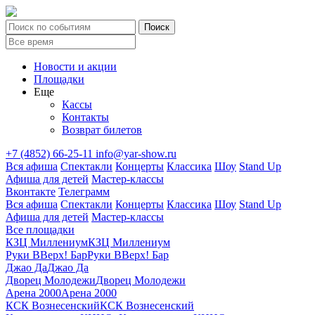
Новости и акции
Площадки
Еще
Кассы
Контакты
Возврат билетов
+7 (4852) 66-25-11
info@yar-show.ru
Вся афиша
Спектакли
Концерты
Классика
Шоу
Stand Up
Афиша для детей
Мастер-классы
Вконтакте
Телеграмм
Вся афиша
Спектакли
Концерты
Классика
Шоу
Stand Up
Афиша для детей
Мастер-классы
Все площадки
КЗЦ Миллениум
КЗЦ Миллениум
Руки ВВерх! Бар
Руки ВВерх! Бар
Джао Да
Джао Да
Дворец Молодежи
Дворец Молодежи
Арена 2000
Арена 2000
КСК Вознесенский
КСК Вознесенский