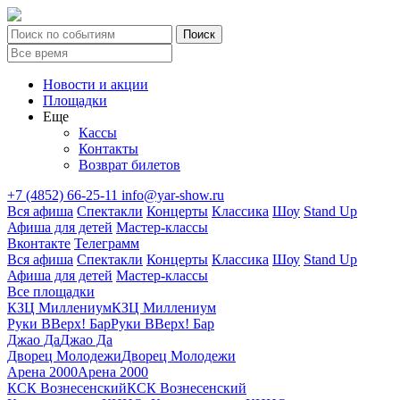
Новости и акции
Площадки
Еще
Кассы
Контакты
Возврат билетов
+7 (4852) 66-25-11
info@yar-show.ru
Вся афиша
Спектакли
Концерты
Классика
Шоу
Stand Up
Афиша для детей
Мастер-классы
Вконтакте
Телеграмм
Вся афиша
Спектакли
Концерты
Классика
Шоу
Stand Up
Афиша для детей
Мастер-классы
Все площадки
КЗЦ Миллениум
КЗЦ Миллениум
Руки ВВерх! Бар
Руки ВВерх! Бар
Джао Да
Джао Да
Дворец Молодежи
Дворец Молодежи
Арена 2000
Арена 2000
КСК Вознесенский
КСК Вознесенский