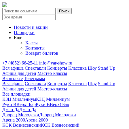
Новости и акции
Площадки
Еще
Кассы
Контакты
Возврат билетов
+7 (4852) 66-25-11
info@yar-show.ru
Вся афиша
Спектакли
Концерты
Классика
Шоу
Stand Up
Афиша для детей
Мастер-классы
Вконтакте
Телеграмм
Вся афиша
Спектакли
Концерты
Классика
Шоу
Stand Up
Афиша для детей
Мастер-классы
Все площадки
КЗЦ Миллениум
КЗЦ Миллениум
Руки ВВерх! Бар
Руки ВВерх! Бар
Джао Да
Джао Да
Дворец Молодежи
Дворец Молодежи
Арена 2000
Арена 2000
КСК Вознесенский
КСК Вознесенский