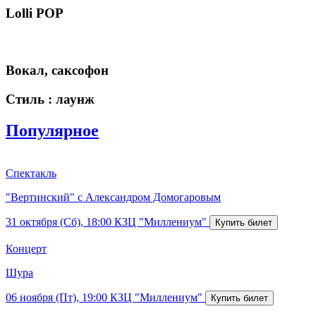
Lolli POP
Вокал, саксофон
Стиль : лаунж
Популярное
Спектакль
"Вертинский" с Александром Домогаровым
31 октября (Сб), 18:00
КЗЦ "Миллениум"
Концерт
Шура
06 ноября (Пт), 19:00
КЗЦ "Миллениум"