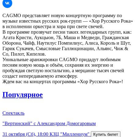
CAGMO представляет новую концертную программу по
музыке известных русских рок-групп — «Хор Русского Рока»
в исполнении оркестра и хора при свете свечей.
В программе прозвучат песни таких легендарных групп, как:
Агата Кристи, Аукцыон, 7Б, Маша и Медведи, Гражданская
Оборона, Чайф, Наутилус Помпилиус, Алиса, Король и Шут,
Гарик Сукачев, Смысловые Галлюцинации, Альянс, Чиж &
Co, Пилот, Кипелов.
Уникальные аранжировки CAGMO придадут любимым
песням новую мощь и объём, сохраняя их энергию и
пробуждая светлую ностальгию, а мерцание тысяч свечей
создаст непередаваемую атмосферу.
Ждем вас на концертах программы «Хор Русского Рока»!
Популярное
Спектакль
"Вертинский" с Александром Домогаровым
31 октября (Сб), 18:00
КЗЦ "Миллениум"