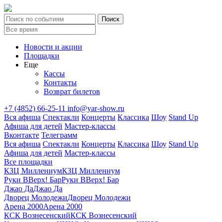
Новости и акции
Площадки
Еще
Кассы
Контакты
Возврат билетов
+7 (4852) 66-25-11
info@yar-show.ru
Вся афиша
Спектакли
Концерты
Классика
Шоу
Stand Up
Афиша для детей
Мастер-классы
Вконтакте
Телеграмм
Вся афиша
Спектакли
Концерты
Классика
Шоу
Stand Up
Афиша для детей
Мастер-классы
Все площадки
КЗЦ Миллениум
КЗЦ Миллениум
Руки ВВерх! Бар
Руки ВВерх! Бар
Джао Да
Джао Да
Дворец Молодежи
Дворец Молодежи
Арена 2000
Арена 2000
КСК Вознесенский
КСК Вознесенский