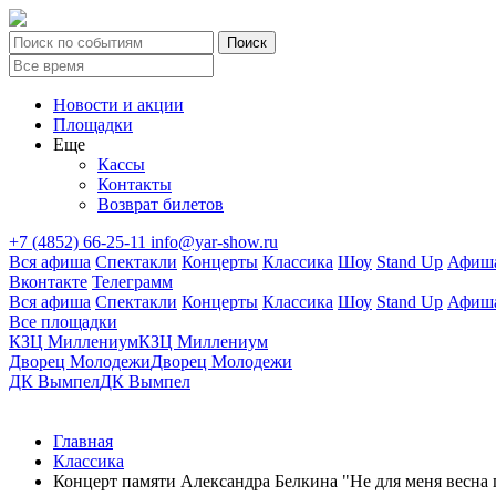
Новости и акции
Площадки
Еще
Кассы
Контакты
Возврат билетов
+7 (4852) 66-25-11
info@yar-show.ru
Вся афиша
Спектакли
Концерты
Классика
Шоу
Stand Up
Афиша
Вконтакте
Телеграмм
Вся афиша
Спектакли
Концерты
Классика
Шоу
Stand Up
Афиша
Все площадки
КЗЦ Миллениум
КЗЦ Миллениум
Дворец Молодежи
Дворец Молодежи
ДК Вымпел
ДК Вымпел
Главная
Классика
Концерт памяти Александра Белкина "Не для меня весна п