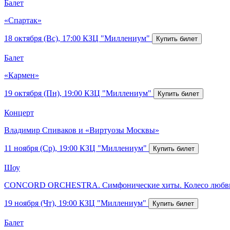
Балет
«Спартак»
18 октября (Вс), 17:00
КЗЦ "Миллениум"
Балет
«Кармен»
19 октября (Пн), 19:00
КЗЦ "Миллениум"
Концерт
Владимир Спиваков и «Виртуозы Москвы»
11 ноября (Ср), 19:00
КЗЦ "Миллениум"
Шоу
CONCORD ORCHESTRA. Симфонические хиты. Колесо любв
19 ноября (Чт), 19:00
КЗЦ "Миллениум"
Балет