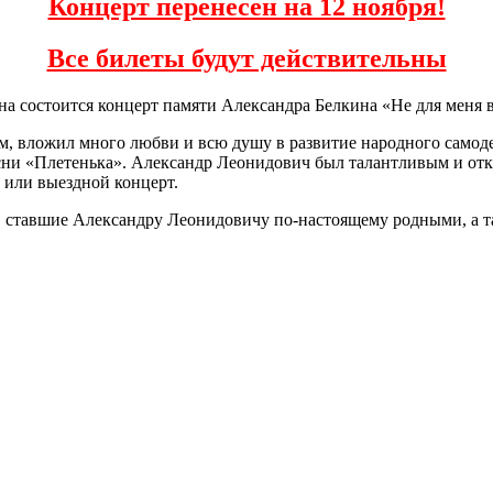
Концерт перенесен на 12 ноября!
Все билеты будут действительны
на состоится концерт памяти Александра Белкина «Не для меня
м, вложил много любви и всю душу в развитие народного самоде
есни «Плетенька». Александр Леонидович был талантливым и от
й или выездной концерт.
ы, ставшие Александру Леонидовичу по-настоящему родными, а т