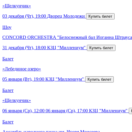
«Щелкунчик»
03 декабря (Чт), 19:00
Дворец Молодежи
Шоу
CONCORD ORCHESTRA "Белоснежный бал Иоганна Штрауса
31 декабря (Чт), 18:00
КЗЦ "Миллениум"
Балет
«Лебединое озеро»
05 января (Вт), 19:00
КЗЦ "Миллениум"
Балет
«Щелкунчик»
06 января (Ср), 12:00
06 января (Ср), 17:00
КЗЦ "Миллениум"
Балет
Ансамбль народного танца им. Игоря Моисеева