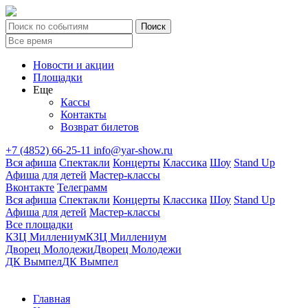
Новости и акции
Площадки
Еще
Кассы
Контакты
Возврат билетов
+7 (4852) 66-25-11
info@yar-show.ru
Вся афиша
Спектакли
Концерты
Классика
Шоу
Stand Up
Афиша для детей
Мастер-классы
Вконтакте
Телеграмм
Вся афиша
Спектакли
Концерты
Классика
Шоу
Stand Up
Афиша для детей
Мастер-классы
Все площадки
КЗЦ Миллениум
КЗЦ Миллениум
Дворец Молодежи
Дворец Молодежи
ДК Вымпел
ДК Вымпел
Главная