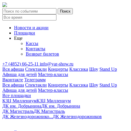
Новости и акции
Площадки
Еще
Кассы
Контакты
Возврат билетов
+7 (4852) 66-25-11
info@yar-show.ru
Вся афиша
Спектакли
Концерты
Классика
Шоу
Stand Up
Афиша для детей
Мастер-классы
Вконтакте
Телеграмм
Вся афиша
Спектакли
Концерты
Классика
Шоу
Stand Up
Афиша для детей
Мастер-классы
Все площадки
КЗЦ Миллениум
КЗЦ Миллениум
ДК им. Добрынина
ДК им. Добрынина
ДК Магистраль
ДК Магистраль
ДК Железнодорожнико...
ДК Железнодорожников