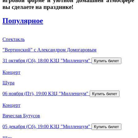
игровой форме и уютной домашней атмосфере
вы сделаете на празднике!
Популярное
Спектакль
"Вертинский" с Александром Домогаровым
31 октября (Сб), 18:00
КЗЦ "Миллениум"
Концерт
Шура
06 ноября (Пт), 19:00
КЗЦ "Миллениум"
Концерт
Вячеслав Бутусов
05 декабря (Сб), 19:00
КЗЦ "Миллениум"